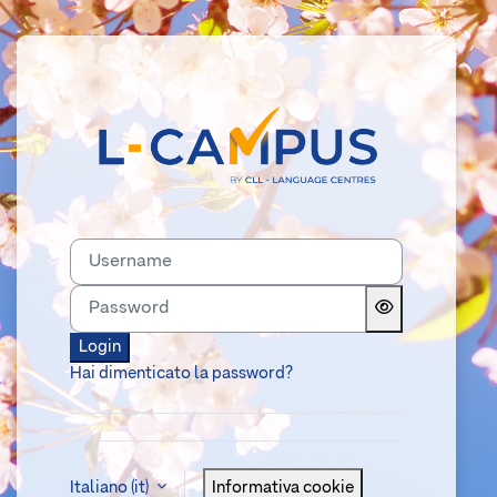
Vai al contenuto principale
Login su Lcamp
Username
Password
Login
Hai dimenticato la password?
Italiano ‎(it)‎
Informativa cookie