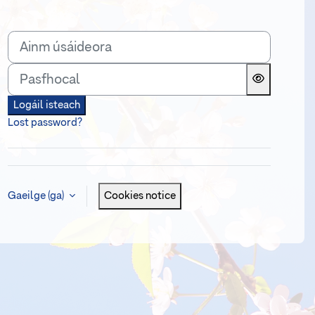
Ainm úsáideora
Pasfhocal
Logáil isteach
Lost password?
Gaeilge ‎(ga)‎
Cookies notice